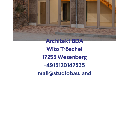
Architekt BDA
Wito Tröschel
17255 Wesenberg
+4915120147535
mail@studiobau.land