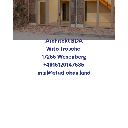
Architekt BDA
Wito Tröschel
17255 Wesenberg
+4915120147535
mail@studiobau.land