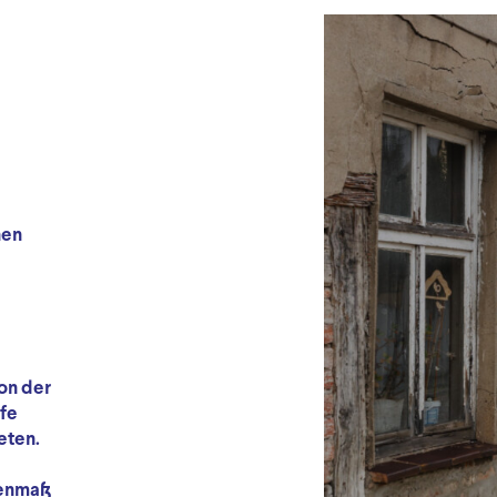
nen
on der
fe
eten.
genmaß