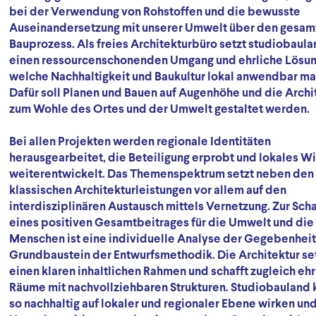
bei der Verwendung von Rohstoffen und die bewusste
Auseinandersetzung mit unserer Umwelt über den gesam
Bauprozess. Als freies Architekturbüro setzt studiobaula
einen ressourcenschonenden Umgang und ehrliche Lösu
welche Nachhaltigkeit und Baukultur lokal anwendbar m
Dafür soll Planen und Bauen auf Augenhöhe und die Archi
zum Wohle des Ortes und der Umwelt gestaltet werden.
Bei allen Projekten werden regionale Identitäten
herausgearbeitet, die Beteiligung erprobt und lokales W
weiterentwickelt. Das Themenspektrum setzt neben den
klassischen Architekturleistungen vor allem auf den
interdisziplinären Austausch mittels Vernetzung. Zur Sch
eines positiven Gesamtbeitrages für die Umwelt und die
Menschen ist eine individuelle Analyse der Gegebenhei
Grundbaustein der Entwurfsmethodik. Die Architektur set
einen klaren inhaltlichen Rahmen und schafft zugleich ehr
Räume mit nachvollziehbaren Strukturen. Studiobauland 
so nachhaltig auf lokaler und regionaler Ebene wirken un