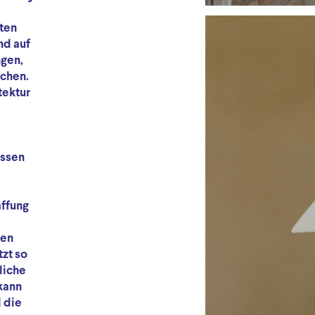
ten
nd auf
ngen,
achen.
tektur
issen
affung
ten
zt so
liche
kann
d die